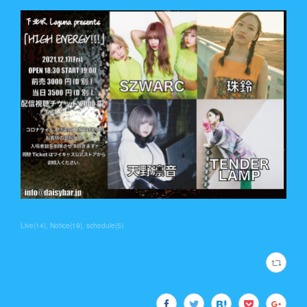
Live
(
14
)
Notice
(
19
)
schedule
(
5
)