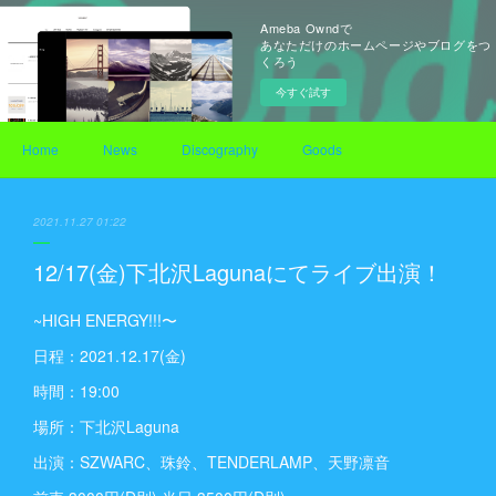
Ameba Owndで
あなただけのホームページやブログをつ
くろう
今すぐ試す
Home
News
Discography
Goods
2021.11.27 01:22
12/17(金)下北沢Lagunaにてライブ出演！
~HIGH ENERGY!!!〜
日程：2021.12.17(金)
時間：19:00
場所：下北沢Laguna
出演：SZWARC、珠鈴、TENDERLAMP、天野凛音