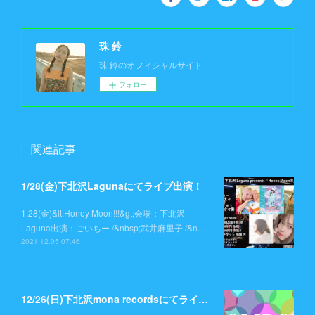
珠 鈴
珠 鈴のオフィシャルサイト
フォロー
関連記事
1/28(金)下北沢Lagunaにてライブ出演！
1.28(金)&lt;Honey Moon!!!&gt;会場：下北沢
Laguna出演：ごいちー /&nbsp;武井麻里子 /&n…
2021.12.05 07:46
12/26(日)下北沢mona recordsにてライブ出演！