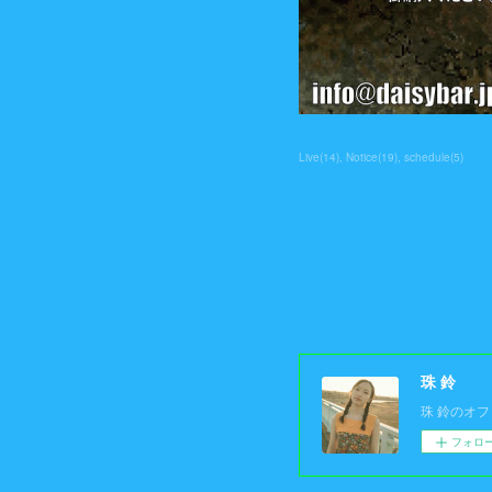
Live
(
14
)
Notice
(
19
)
schedule
(
5
)
珠 鈴
珠 鈴のオ
フォロ