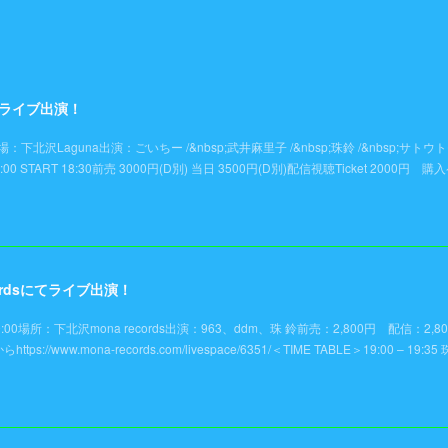
にてライブ出演！
!!&gt;会場：下北沢Laguna出演：ごいちー /&nbsp;武井麻里子 /&nbsp;珠鈴 /&nbsp;サトウ
00 START 18:30前売 3000円(D別) 当日 3500円(D別)配信視聴Ticket 2000円 
ecordsにてライブ出演！
 19:00場所：下北沢mona records出演：963、ddm、珠 鈴前売：2,800円 配信：2,8
www.mona-records.com/livespace/6351/＜TIME TABLE＞19:00 – 19:35