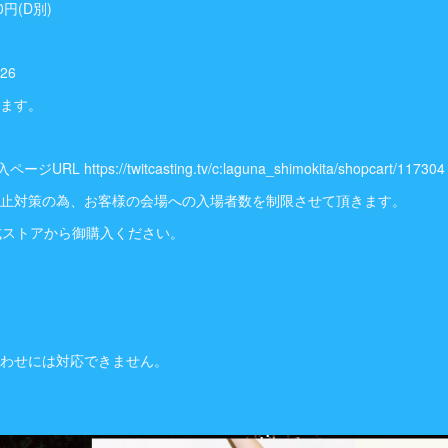
0円(D別)
426
ります。
RL https://twitcasting.tv/c:laguna_shimokita/shopcart/117304
防止対策の為、お客様の会場への入場者数を制限させて頂きます。
公式ストアから御購入ください。
合わせには対応できません。