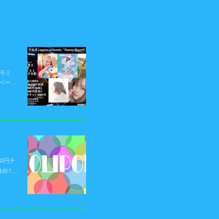
トモミ
購入ペー…
00円チ
 珠鈴1…